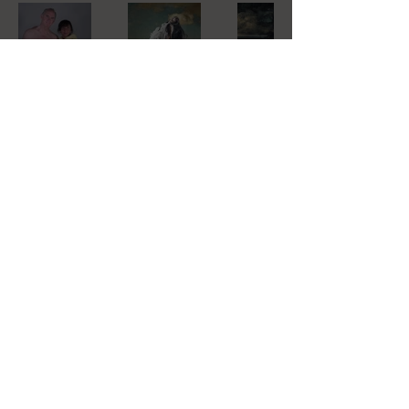
Patrizia Burra
Artista
Cell:
+39 3401229752
Digitale e
Fotografa
Mail
patriziaburra@yahoo.it
Lavoro
ISCRIVITI
Subscribe