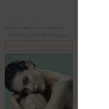
Fotografo europeo
qualificato Master
Patrizia Burra Arte Digitale
"Where Surrealism Meets Elegance”
DIGITAL ART · CGI · AI-ASSISTED ART · FINE PORTRAIT